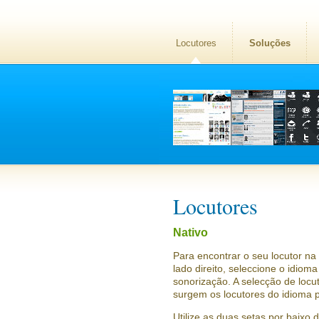
Locutores
Soluções
Locutores
Nativo
Para encontrar o seu locutor na
lado direito, seleccione o idioma
sonorização. A selecção de locut
surgem os locutores do idioma p
Utilize as duas setas por baixo d