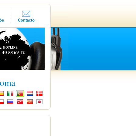
ós
Contacto
ioma