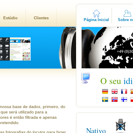
Estúdio
Clientes
Página Inicial
Sobre n
O seu
id
 nossa base de dados, primeiro, do
 que será utilizado para a
ores é então filtrada e apenas
retendido.
Nativo
as fotografias do locutor para fazer