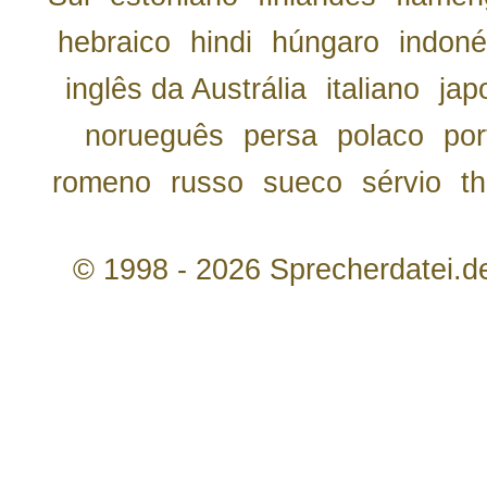
hebraico
hindi
húngaro
indoné
inglês da Austrália
italiano
jap
norueguês
persa
polaco
por
romeno
russo
sueco
sérvio
th
© 1998 - 2026 Sprecherdatei.d