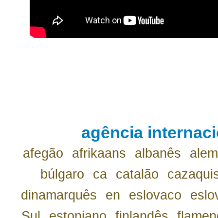
agência internaci
afegão
afrikaans
albanês
ale
búlgaro
ca
catalão
cazaqui
dinamarquês
en
eslovaco
eslo
Sul
estoniano
finlandês
flamen