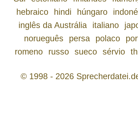
hebraico
hindi
húngaro
indoné
inglês da Austrália
italiano
jap
norueguês
persa
polaco
por
romeno
russo
sueco
sérvio
th
© 1998 - 2026 Sprecherdatei.d