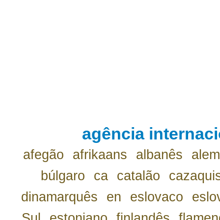
agência internaci
afegão
afrikaans
albanês
ale
búlgaro
ca
catalão
cazaqui
dinamarquês
en
eslovaco
eslo
Sul
estoniano
finlandês
flamen