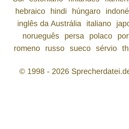
hebraico
hindi
húngaro
indoné
inglês da Austrália
italiano
jap
norueguês
persa
polaco
por
romeno
russo
sueco
sérvio
th
© 1998 - 2026 Sprecherdatei.d