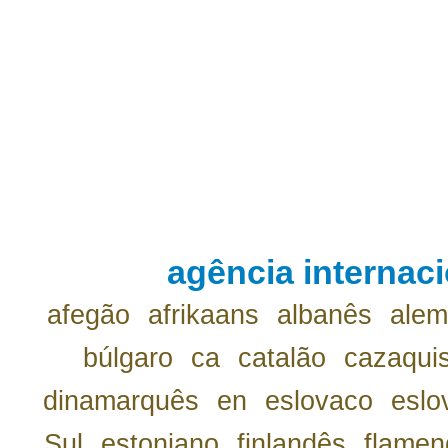
agência internaci
afegão
afrikaans
albanês
ale
búlgaro
ca
catalão
cazaqui
dinamarquês
en
eslovaco
eslo
Sul
estoniano
finlandês
flamen