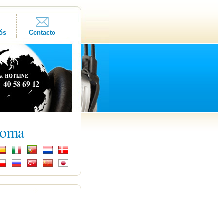
ós
Contacto
ioma