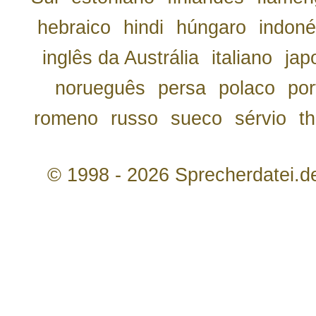
hebraico
hindi
húngaro
indoné
inglês da Austrália
italiano
jap
norueguês
persa
polaco
por
romeno
russo
sueco
sérvio
th
© 1998 - 2026 Sprecherdatei.d