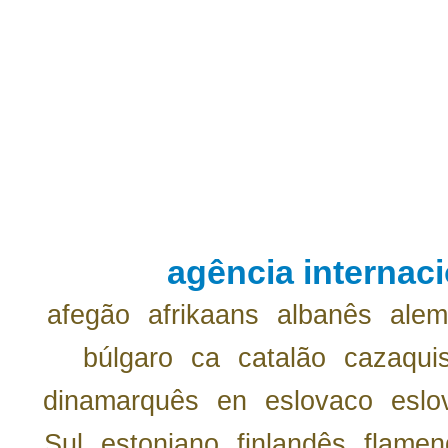
agência internaci
afegão
afrikaans
albanês
ale
búlgaro
ca
catalão
cazaqui
dinamarquês
en
eslovaco
eslo
Sul
estoniano
finlandês
flamen