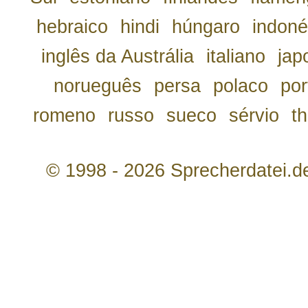
hebraico
hindi
húngaro
indoné
inglês da Austrália
italiano
jap
norueguês
persa
polaco
por
romeno
russo
sueco
sérvio
th
© 1998 - 2026 Sprecherdatei.d