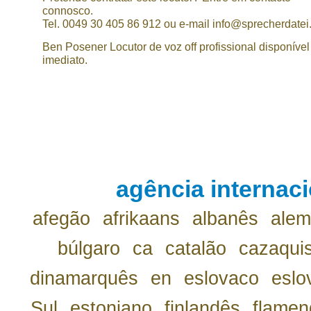
connosco.
Tel. 0049 30 405 86 912 ou e-mail info@sprecherdatei
Ben Posener Locutor de voz off profissional disponível
imediato.
agência internaci
afegão
afrikaans
albanês
ale
búlgaro
ca
catalão
cazaqui
dinamarquês
en
eslovaco
eslo
Sul
estoniano
finlandês
flamen