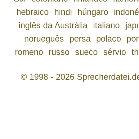
hebraico
hindi
húngaro
indoné
inglês da Austrália
italiano
jap
norueguês
persa
polaco
por
romeno
russo
sueco
sérvio
th
© 1998 - 2026 Sprecherdatei.d