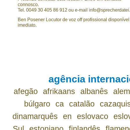
connosco.
Tel. 0049 30 405 86 912 ou e-mail info@sprecherdatei
Ben Posener Locutor de voz off profissional disponível
imediato.
agência internaci
afegão
afrikaans
albanês
ale
búlgaro
ca
catalão
cazaqui
dinamarquês
en
eslovaco
eslo
Sul
estoniano
finlandês
flamen