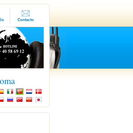
ós
Contacto
ioma