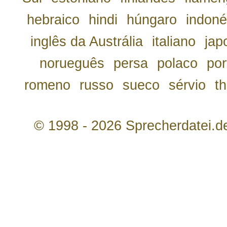
hebraico
hindi
húngaro
indoné
inglês da Austrália
italiano
jap
norueguês
persa
polaco
por
romeno
russo
sueco
sérvio
th
© 1998 - 2026 Sprecherdatei.d