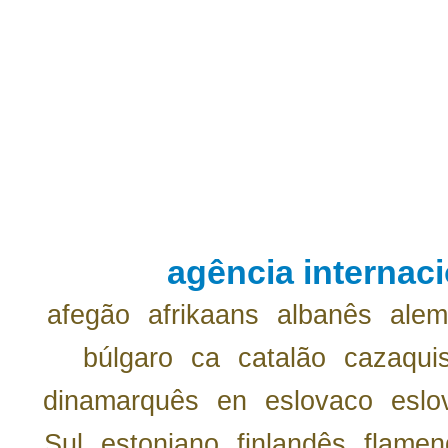
agência internaci
afegão
afrikaans
albanês
ale
búlgaro
ca
catalão
cazaqui
dinamarquês
en
eslovaco
eslo
Sul
estoniano
finlandês
flamen