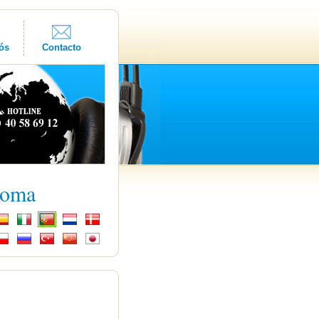
ós
Contacto
ioma