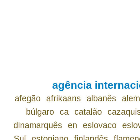
agência internaci
afegão
afrikaans
albanês
ale
búlgaro
ca
catalão
cazaqui
dinamarquês
en
eslovaco
eslo
Sul
estoniano
finlandês
flamen