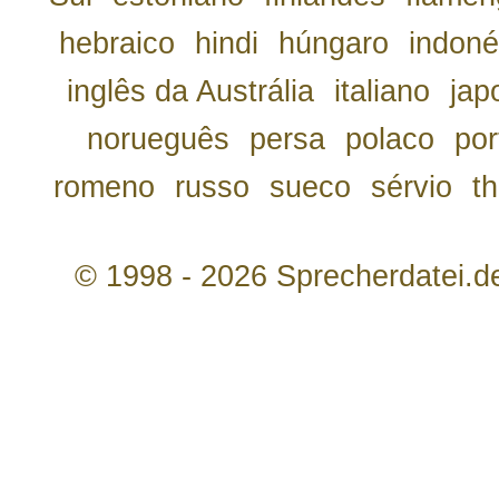
hebraico
hindi
húngaro
indoné
inglês da Austrália
italiano
jap
norueguês
persa
polaco
por
romeno
russo
sueco
sérvio
th
© 1998 - 2026 Sprecherdatei.d