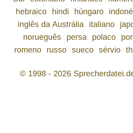
hebraico
hindi
húngaro
indoné
inglês da Austrália
italiano
jap
norueguês
persa
polaco
por
romeno
russo
sueco
sérvio
th
© 1998 - 2026 Sprecherdatei.d