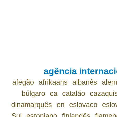
agência internaci
afegão
afrikaans
albanês
ale
búlgaro
ca
catalão
cazaqui
dinamarquês
en
eslovaco
eslo
Sul
estoniano
finlandês
flamen