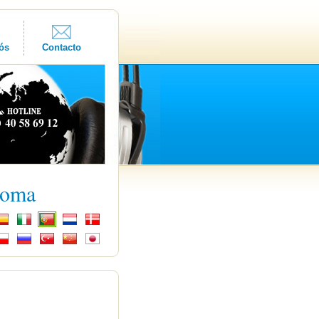
ós
Contacto
ioma