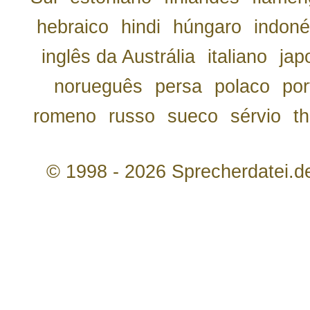
hebraico
hindi
húngaro
indoné
inglês da Austrália
italiano
jap
norueguês
persa
polaco
por
romeno
russo
sueco
sérvio
th
© 1998 - 2026 Sprecherdatei.d