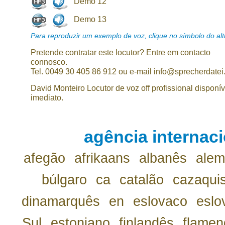
Demo 12
Demo 13
Para reproduzir um exemplo de voz, clique no símbolo do alti
Pretende contratar este locutor? Entre em contacto
connosco.
Tel. 0049 30 405 86 912 ou e-mail info@sprecherdatei
David Monteiro Locutor de voz off profissional disponív
imediato.
agência internaci
afegão
afrikaans
albanês
ale
búlgaro
ca
catalão
cazaqui
dinamarquês
en
eslovaco
eslo
Sul
estoniano
finlandês
flamen