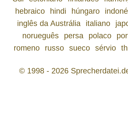
hebraico
hindi
húngaro
indoné
inglês da Austrália
italiano
jap
norueguês
persa
polaco
por
romeno
russo
sueco
sérvio
th
© 1998 - 2026 Sprecherdatei.d