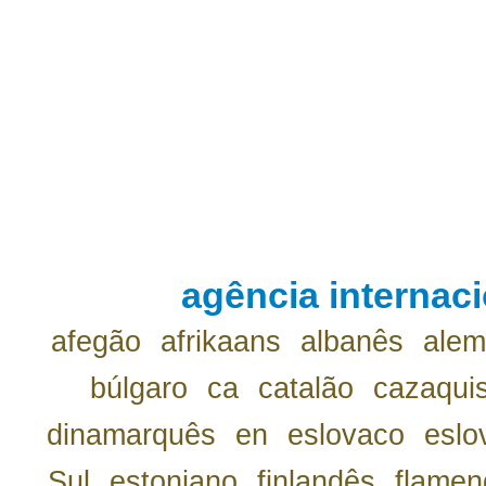
agência internaci
afegão
afrikaans
albanês
ale
búlgaro
ca
catalão
cazaqui
dinamarquês
en
eslovaco
eslo
Sul
estoniano
finlandês
flamen