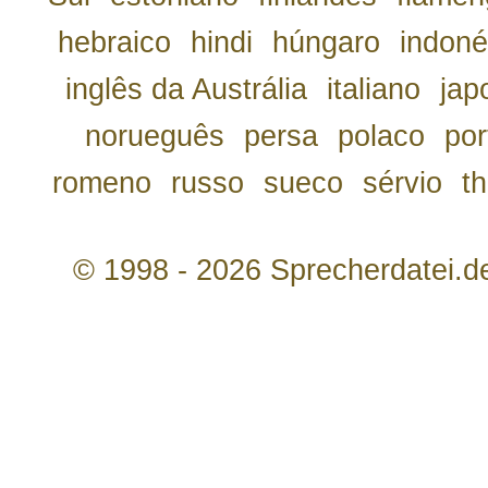
hebraico
hindi
húngaro
indoné
inglês da Austrália
italiano
jap
norueguês
persa
polaco
por
romeno
russo
sueco
sérvio
th
© 1998 - 2026 Sprecherdatei.d