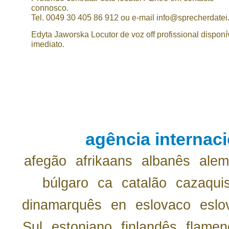
connosco.
Tel. 0049 30 405 86 912 ou e-mail info@sprecherdatei
Edyta Jaworska Locutor de voz off profissional disponí
imediato.
agência internaci
afegão
afrikaans
albanês
ale
búlgaro
ca
catalão
cazaqui
dinamarquês
en
eslovaco
eslo
Sul
estoniano
finlandês
flamen