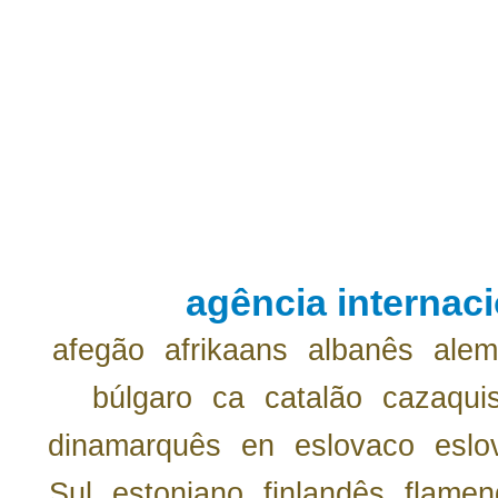
agência internaci
afegão
afrikaans
albanês
ale
búlgaro
ca
catalão
cazaqui
dinamarquês
en
eslovaco
eslo
Sul
estoniano
finlandês
flamen