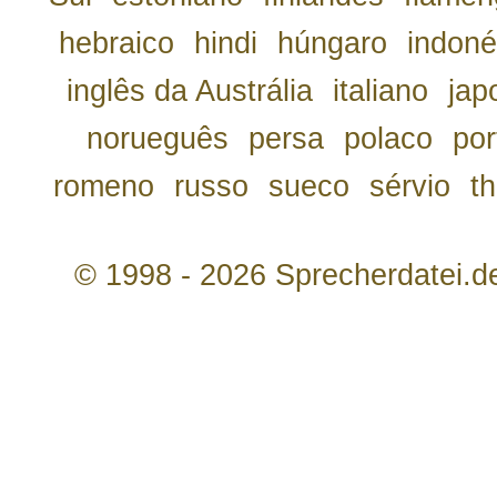
hebraico
hindi
húngaro
indoné
inglês da Austrália
italiano
jap
norueguês
persa
polaco
por
romeno
russo
sueco
sérvio
th
© 1998 - 2026 Sprecherdatei.d