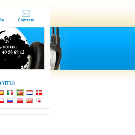
ós
Contacto
ioma