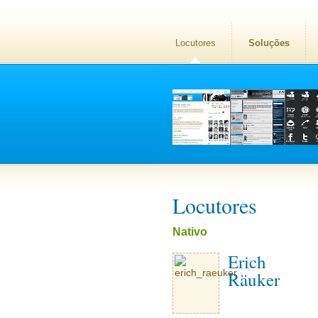
Locutores
Soluções
Locutores
Nativo
Erich
Räuker