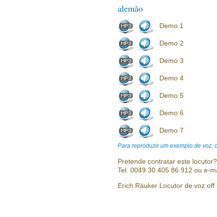
alemão
Demo 1
Demo 2
Demo 3
Demo 4
Demo 5
Demo 6
Demo 7
Para reproduzir um exemplo de voz, cl
Pretende contratar este locutor
Tel. 0049 30 405 86 912 ou e-m
Erich Räuker Locutor de voz off 