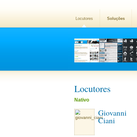
Locutores
Soluções
Locutores
Nativo
Giovanni
Ciani