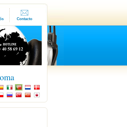
ós
Contacto
ioma