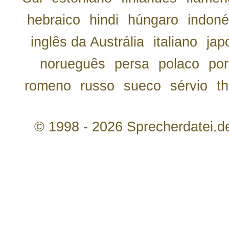
hebraico
hindi
húngaro
indoné
inglês da Austrália
italiano
jap
norueguês
persa
polaco
por
romeno
russo
sueco
sérvio
th
© 1998 - 2026 Sprecherdatei.d