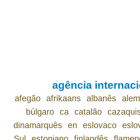
agência internaci
afegão
afrikaans
albanês
ale
búlgaro
ca
catalão
cazaqui
dinamarquês
en
eslovaco
eslo
Sul
estoniano
finlandês
flamen