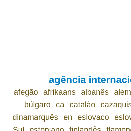
agência internaci
afegão
afrikaans
albanês
ale
búlgaro
ca
catalão
cazaqui
dinamarquês
en
eslovaco
eslo
Sul
estoniano
finlandês
flamen