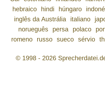
hebraico
hindi
húngaro
indoné
inglês da Austrália
italiano
jap
norueguês
persa
polaco
por
romeno
russo
sueco
sérvio
th
© 1998 - 2026 Sprecherdatei.d