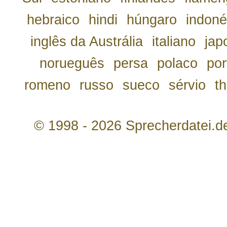
hebraico
hindi
húngaro
indoné
inglês da Austrália
italiano
jap
norueguês
persa
polaco
por
romeno
russo
sueco
sérvio
th
© 1998 - 2026 Sprecherdatei.d