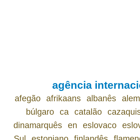
agência internaci
afegão
afrikaans
albanês
ale
búlgaro
ca
catalão
cazaqui
dinamarquês
en
eslovaco
eslo
Sul
estoniano
finlandês
flamen