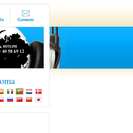
ós
Contacto
ioma