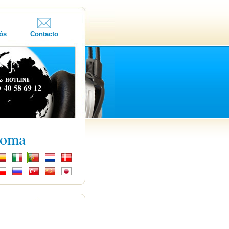
ós
Contacto
ioma