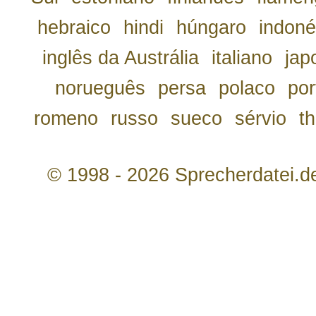
hebraico
hindi
húngaro
indoné
inglês da Austrália
italiano
jap
norueguês
persa
polaco
por
romeno
russo
sueco
sérvio
th
© 1998 - 2026 Sprecherdatei.d