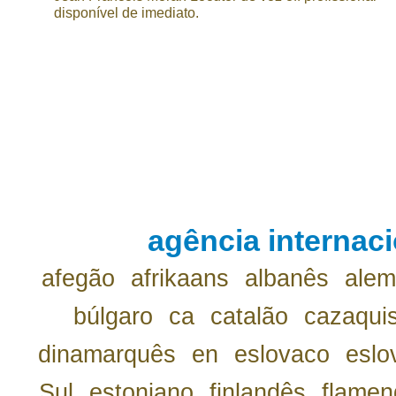
disponível de imediato.
agência internaci
afegão
afrikaans
albanês
ale
búlgaro
ca
catalão
cazaqui
dinamarquês
en
eslovaco
eslo
Sul
estoniano
finlandês
flamen