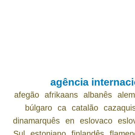
agência internaci
afegão
afrikaans
albanês
ale
búlgaro
ca
catalão
cazaqui
dinamarquês
en
eslovaco
eslo
Sul
estoniano
finlandês
flamen