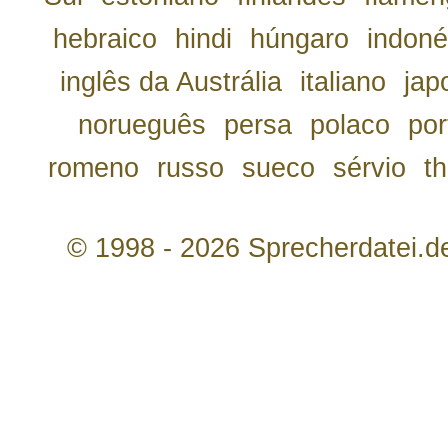
hebraico
hindi
húngaro
indoné
inglês da Austrália
italiano
jap
norueguês
persa
polaco
por
romeno
russo
sueco
sérvio
th
© 1998 - 2026 Sprecherdatei.d