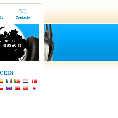
ós
Contacto
ioma