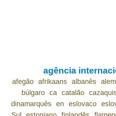
agência internaci
afegão
afrikaans
albanês
ale
búlgaro
ca
catalão
cazaqui
dinamarquês
en
eslovaco
eslo
Sul
estoniano
finlandês
flamen