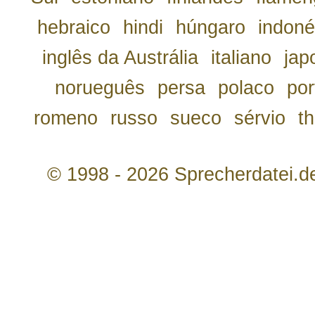
hebraico
hindi
húngaro
indoné
inglês da Austrália
italiano
jap
norueguês
persa
polaco
por
romeno
russo
sueco
sérvio
th
© 1998 - 2026 Sprecherdatei.d