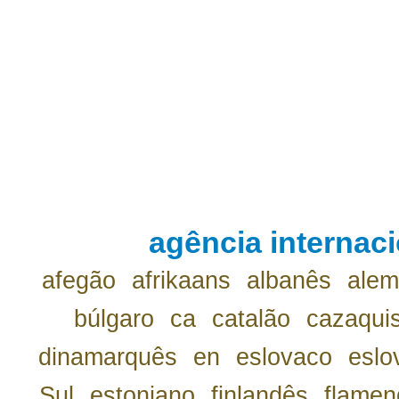
agência internaci
afegão
afrikaans
albanês
ale
búlgaro
ca
catalão
cazaqui
dinamarquês
en
eslovaco
eslo
Sul
estoniano
finlandês
flamen