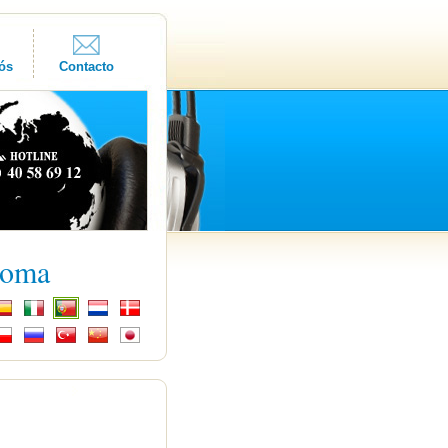
ós
Contacto
ioma