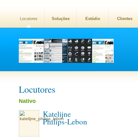
Locutores
Soluções
Estúdio
Clientes
Locutores
Nativo
Katelijne
Philips-Lebon