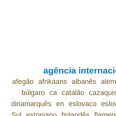
agência internaci
afegão
afrikaans
albanês
ale
búlgaro
ca
catalão
cazaqui
dinamarquês
en
eslovaco
eslo
Sul
estoniano
finlandês
flamen