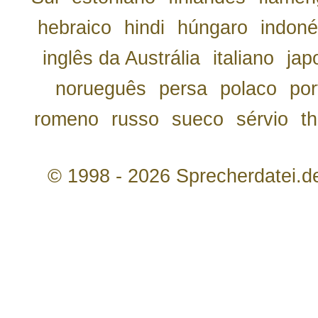
hebraico
hindi
húngaro
indoné
inglês da Austrália
italiano
jap
norueguês
persa
polaco
por
romeno
russo
sueco
sérvio
th
© 1998 - 2026 Sprecherdatei.d