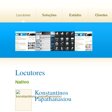
Locutores
Soluções
Estúdio
Clientes
Locutores
Nativo
Konstantinos
Papathanasiou