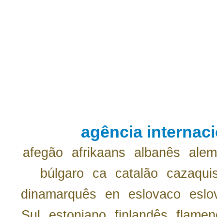
agência internaci
afegão
afrikaans
albanês
ale
búlgaro
ca
catalão
cazaqui
dinamarquês
en
eslovaco
eslo
Sul
estoniano
finlandês
flamen