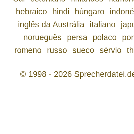
hebraico
hindi
húngaro
indoné
inglês da Austrália
italiano
jap
norueguês
persa
polaco
por
romeno
russo
sueco
sérvio
th
© 1998 - 2026 Sprecherdatei.d