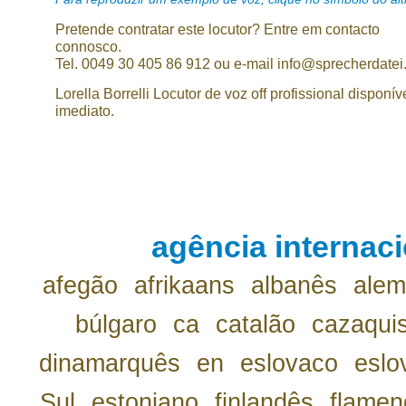
Pretende contratar este locutor? Entre em contacto
connosco.
Tel. 0049 30 405 86 912 ou e-mail info@sprecherdatei
Lorella Borrelli Locutor de voz off profissional disponív
imediato.
agência internaci
afegão
afrikaans
albanês
ale
búlgaro
ca
catalão
cazaqui
dinamarquês
en
eslovaco
eslo
Sul
estoniano
finlandês
flamen