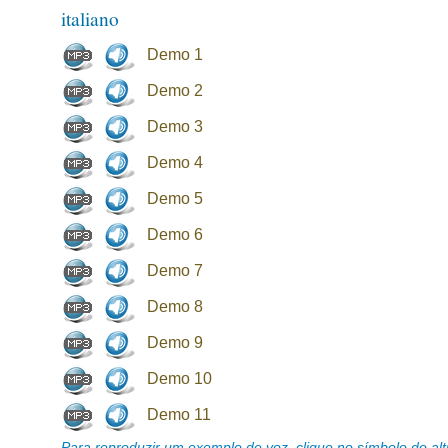
italiano
Demo 1
Demo 2
Demo 3
Demo 4
Demo 5
Demo 6
Demo 7
Demo 8
Demo 9
Demo 10
Demo 11
Para reproduzir um exemplo de voz, clique no símbolo do alti