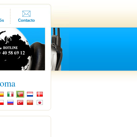
ós
Contacto
ioma