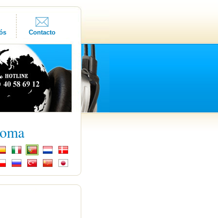
ós
Contacto
ioma