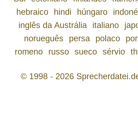
hebraico
hindi
húngaro
indoné
inglês da Austrália
italiano
jap
norueguês
persa
polaco
por
romeno
russo
sueco
sérvio
th
© 1998 - 2026 Sprecherdatei.d