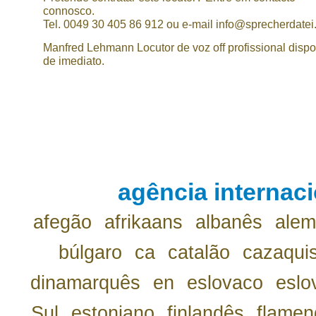
connosco.
Tel. 0049 30 405 86 912 ou e-mail info@sprecherdatei
Manfred Lehmann Locutor de voz off profissional dispo
de imediato.
agência internaci
afegão
afrikaans
albanês
ale
búlgaro
ca
catalão
cazaqui
dinamarquês
en
eslovaco
eslo
Sul
estoniano
finlandês
flamen