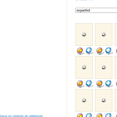
ique no símbolo do altifalante