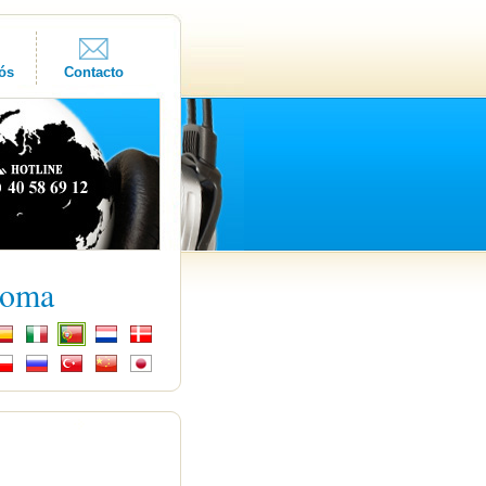
ós
Contacto
ioma