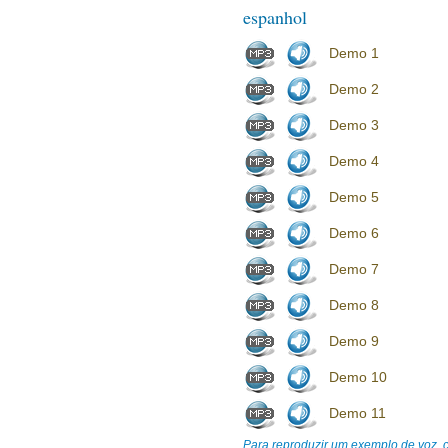
espanhol
Demo 1
Demo 2
Demo 3
Demo 4
Demo 5
Demo 6
Demo 7
Demo 8
Demo 9
Demo 10
Demo 11
Para reproduzir um exemplo de voz, cl