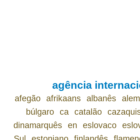
agência internaci
afegão
afrikaans
albanês
ale
búlgaro
ca
catalão
cazaqui
dinamarquês
en
eslovaco
eslo
Sul
estoniano
finlandês
flamen