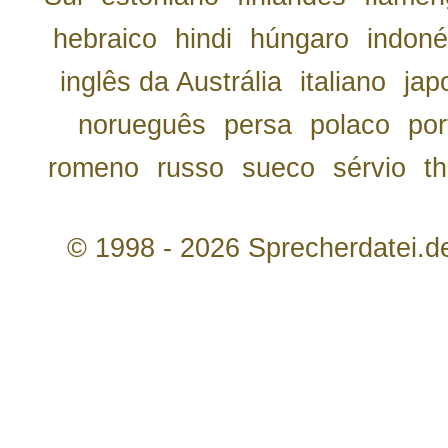
hebraico
hindi
húngaro
indoné
inglês da Austrália
italiano
jap
norueguês
persa
polaco
por
romeno
russo
sueco
sérvio
th
© 1998 - 2026 Sprecherdatei.d