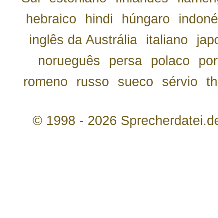
hebraico
hindi
húngaro
indoné
inglês da Austrália
italiano
jap
norueguês
persa
polaco
por
romeno
russo
sueco
sérvio
th
© 1998 - 2026 Sprecherdatei.d