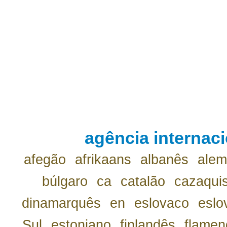
agência internaci
afegão
afrikaans
albanês
ale
búlgaro
ca
catalão
cazaqui
dinamarquês
en
eslovaco
eslo
Sul
estoniano
finlandês
flamen