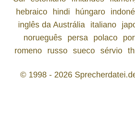
hebraico
hindi
húngaro
indoné
inglês da Austrália
italiano
jap
norueguês
persa
polaco
por
romeno
russo
sueco
sérvio
th
© 1998 - 2026 Sprecherdatei.d