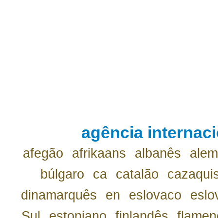
agência internaci
afegão
afrikaans
albanês
ale
búlgaro
ca
catalão
cazaqui
dinamarquês
en
eslovaco
eslo
Sul
estoniano
finlandês
flamen