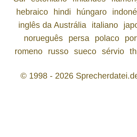
hebraico
hindi
húngaro
indoné
inglês da Austrália
italiano
jap
norueguês
persa
polaco
por
romeno
russo
sueco
sérvio
th
© 1998 - 2026 Sprecherdatei.d