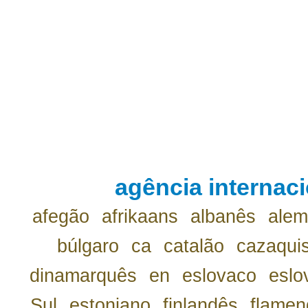
agência internaci
afegão
afrikaans
albanês
ale
búlgaro
ca
catalão
cazaqui
dinamarquês
en
eslovaco
eslo
Sul
estoniano
finlandês
flamen