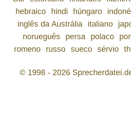
hebraico
hindi
húngaro
indoné
inglês da Austrália
italiano
jap
norueguês
persa
polaco
por
romeno
russo
sueco
sérvio
th
© 1998 - 2026 Sprecherdatei.d