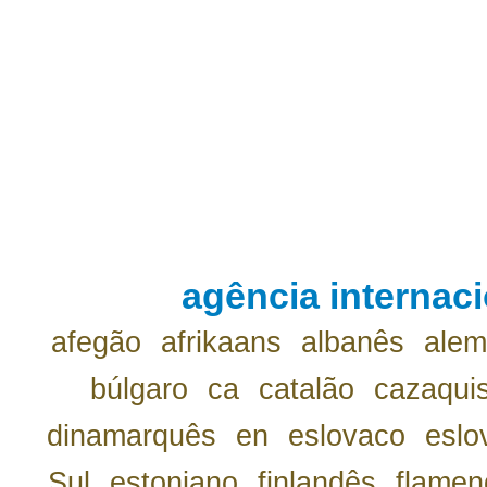
agência internaci
afegão
afrikaans
albanês
ale
búlgaro
ca
catalão
cazaqui
dinamarquês
en
eslovaco
eslo
Sul
estoniano
finlandês
flamen