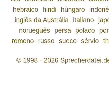
hebraico
hindi
húngaro
indoné
inglês da Austrália
italiano
jap
norueguês
persa
polaco
por
romeno
russo
sueco
sérvio
th
© 1998 - 2026 Sprecherdatei.d