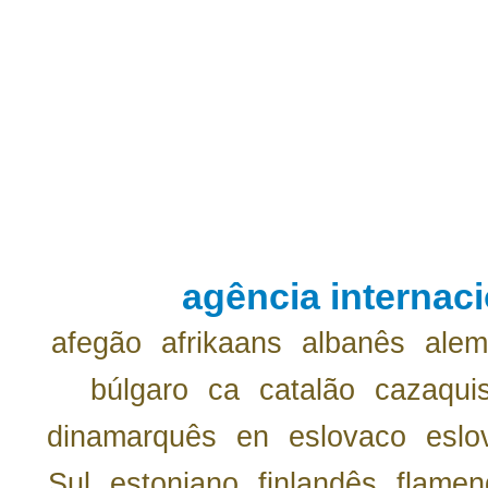
agência internaci
afegão
afrikaans
albanês
ale
búlgaro
ca
catalão
cazaqui
dinamarquês
en
eslovaco
eslo
Sul
estoniano
finlandês
flamen