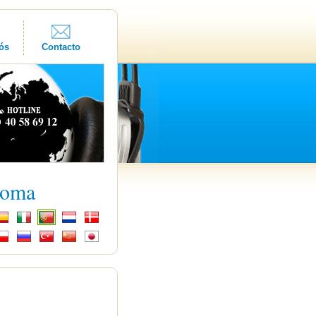
ós
Contacto
ioma