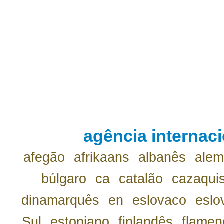
agência internaci
afegão
afrikaans
albanês
ale
búlgaro
ca
catalão
cazaqui
dinamarquês
en
eslovaco
eslo
Sul
estoniano
finlandês
flamen