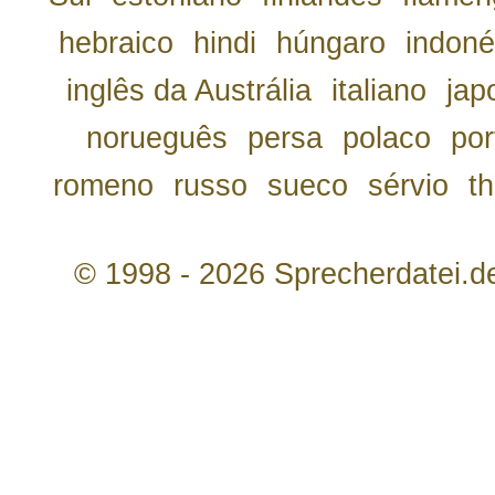
hebraico
hindi
húngaro
indoné
inglês da Austrália
italiano
jap
norueguês
persa
polaco
por
romeno
russo
sueco
sérvio
th
© 1998 - 2026 Sprecherdatei.d