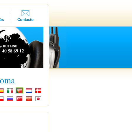
ós
Contacto
ioma