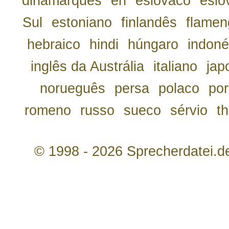
dinamarquês
en
eslovaco
eslo
Sul
estoniano
finlandês
flamen
hebraico
hindi
húngaro
indoné
inglês da Austrália
italiano
jap
norueguês
persa
polaco
por
romeno
russo
sueco
sérvio
th
© 1998 - 2026 Sprecherdatei.d