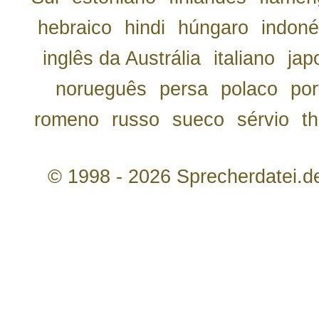
hebraico
hindi
húngaro
indoné
inglês da Austrália
italiano
jap
norueguês
persa
polaco
por
romeno
russo
sueco
sérvio
th
© 1998 - 2026 Sprecherdatei.d