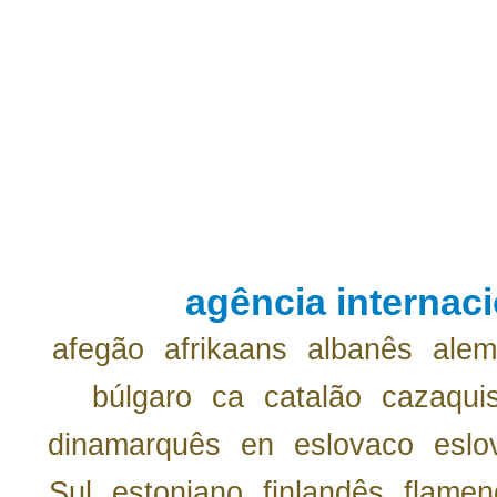
agência internaci
afegão
afrikaans
albanês
ale
búlgaro
ca
catalão
cazaqui
dinamarquês
en
eslovaco
eslo
Sul
estoniano
finlandês
flamen