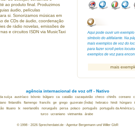
té ao produto final. Produzimos
guias áudio, películas
para si. Sonorizamos músicas em
o de CDs de áudio, coordenação
ões de rádio novelas, emissões de
rnas e circuitos ISDN via MusicTaxi
Aqui pode ouvir um exemplo 
símbolo do altifalante. Na pá
mais exemplos de voz do locu
para fazer scroll pelos locut
exemplos de voz para encontr
mais exempl
agência internacional de voz off - Nativo
da suíça
austríaco
bósnio
búlgaro
ca
catalão
cazaquistão
checo
chinês
coreano
c
iano
finlandês
flamengo
francês
ge
grego
guzerate (Índia)
hebraico
hindi
húngaro
tão
lituano
lx
neerlandês
norueguês
persa
polaco
português
português da América L
turco
ucraniano
vietnamita
árabe
© 1998 - 2026 Sprecherdatei.de - Agentur Bergemann und Willer GbR