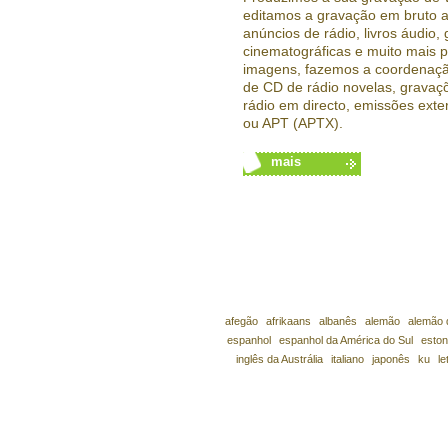
editamos a gravação em bruto a
anúncios de rádio, livros áudio, 
cinematográficas e muito mais 
imagens, fazemos a coordenaçã
de CD de rádio novelas, gravaç
rádio em directo, emissões exte
ou APT (APTX).
mais
afegão
afrikaans
albanês
alemão
alemão 
espanhol
espanhol da América do Sul
eston
inglês da Austrália
italiano
japonês
ku
le