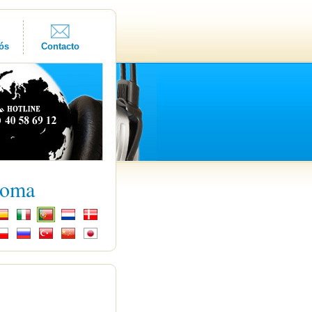
ós
Contacto
ioma