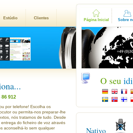
Estúdio
Clientes
Página Inicial
Sobre n
O seu
id
ona...
5 86 912
ou por telefone! Escolha os
locutor ou permita-nos preparar-lhe
extos, nós tratamos de tudo. Desde
entrega do ficheiro de voz através
os aconselhá-lo sem qualquer
Nativo