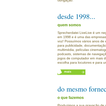
obrigação.
desde 1998...
quem somos
Sprecherdatei LiveLive é um neg
em 1998 e é uma das empresas 
voz! Possuímos vários anos de 
para publicidade, documentação
multimédia, películas cinemat
podcasts, sistemas de navegaçã
jogos de computador em mais d
escolha para locutores e para u
mais
do mesmo fornec
o que fazemos
Produzimos a sua gravação de v