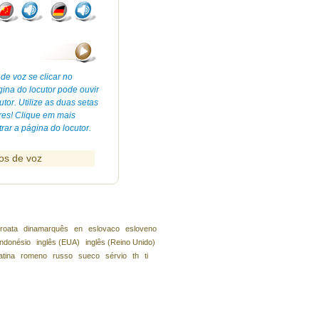
de voz se clicar no
gina do locutor pode ouvir
tor. Utilize as duas setas
ores! Clique em mais
ar a página do locutor.
os de voz
roata
dinamarquês
en
eslovaco
esloveno
indonésio
inglês (EUA)
inglês (Reino Unido)
atina
romeno
russo
sueco
sérvio
th
ti